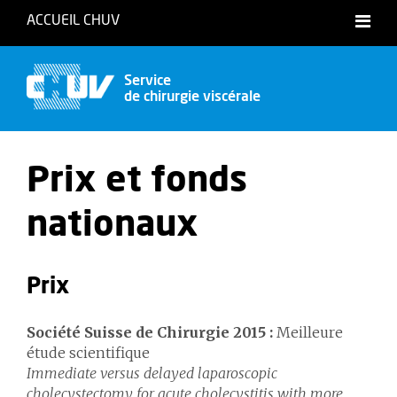
ACCUEIL CHUV
Accessibilité
Service
de chirurgie viscérale
Prix et fonds
nationaux
Prix
Société Suisse de Chirurgie 2015 :
Meilleure
étude scientifique
Immediate versus delayed laparoscopic
cholecystectomy for acute cholecystitis with more