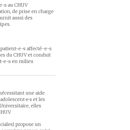
-e-s au CHUV
tion, de prise en charge
urnit aussi des
ipes.
patient-e-s affecté-e-s
ipes du CHUV et conduit
t-e-s en milieu
nécessitant une aide
adolescent∙e∙s et les
niversitaire, elles
CHUV.
ociales) propose un