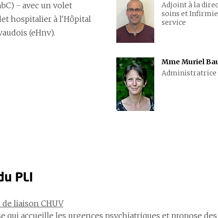
abC) - avec un volet
Adjoint à la dire
soins et Infirmie
t hospitalier à l'Hôpital
service
vaudois (eHnv).
Mme Muriel Ba
Administratrice
du PLI
n de liaison CHUV
e qui accueille les
urgences psychiatriques
et propose de