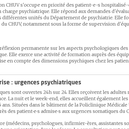
son CHUV s'occupe en priorité des patient-e-s hospitalisé
n charge psychiatrique. Elle répond aux demandes d'évalua
s différentes unités du Département de psychiatrie. Elle fo
s du CHUV, notamment sous la forme de supervision d'équ
 réflexion permanente sur les aspects psychologiques des 
ue. Elle exerce une activité de formation auprès des équ
rise en compte des dimensions psychiques chez les patien
rise : urgences psychiatriques
ues sont ouvertes 24h sur 24. Elles reçoivent les adultes 
. La nuit et le week-end, elles accueillent également les 
ans. Situées dans le bâtiment de la Policlinique Médicale U
rès des patient∙e∙s admis·e∙s aux urgences somatiques du 
ire (médecins, psychologues, infirmier-ères, assistantes s