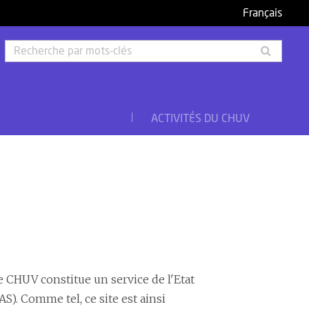
Français
Rech
par
mots-
clés
ACTIVITÉS DU CHUV
e CHUV constitue un service de l'Etat
S). Comme tel, ce site est ainsi