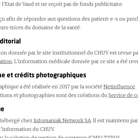
 l’Etat de Vaud et ne reçoit pas de fonds publicitaire.
onçu afin de répondre aux questions des patient-e-s ou pro
urs-trices du domaine de la santé.
ditorial
ion donnée par le site institutionnel du CHUV est revue p
ation
. L’information médicale donnée par ce site a été rev
e et crédits photographiques
aphique a été réalisée en 2017 par la société
Netinfluence
.
rations et photographies sont des créations du
Service de 
ue
t hébergé chez
Infomaniak Network SA
. Il est maintenu par
’information du CHUV.
sur la solution de gestion de contenus (CMS)
TYPO3
.