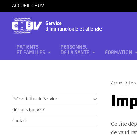
ACCUEIL CHUV
Service
d'immunologie et allergie
PATIENTS
PERSONNEL
ET FAMILLES
DE LA SANTÉ
FORMATION
Accueil
Le s
Im
Présentation du Service
Où nous trouver?
Contact
Ce site dé
de Vaud rat