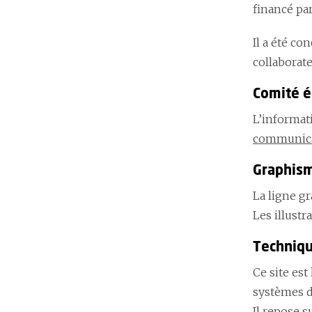
financé par
Il a été c
collaborate
Comité é
L’informat
communic
Graphism
La ligne gr
Les illust
Techniq
Ce site es
systèmes d
Il repose 