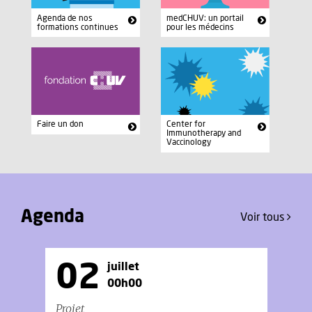
medCHUV: un portail
Agenda de nos
pour les médecins
formations continues
Faire un don
Center for
Immunotherapy and
Vaccinology
Agenda
Voir tous
02
juillet
00h00
Projet
Co