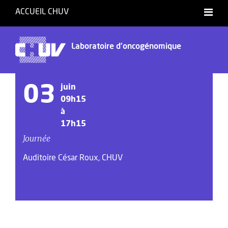
ACCUEIL CHUV
Laboratoire d'oncogénomique
03
juin
09h15
à
17h15
Journée
Auditoire César Roux, CHUV