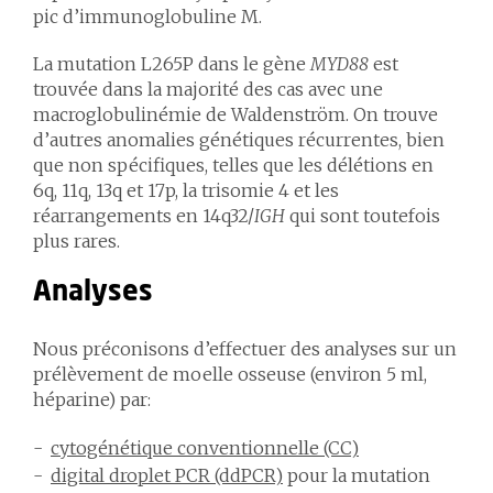
pic d’immunoglobuline M.
La mutation L265P dans le gène
MYD88
est
trouvée dans la majorité des cas avec une
macroglobulinémie de Waldenström. On trouve
d’autres anomalies génétiques récurrentes, bien
que non spécifiques, telles que les délétions en
6q, 11q, 13q et 17p, la trisomie 4 et les
réarrangements en 14q32/
IGH
qui sont toutefois
plus rares.
Analyses
Nous préconisons d’effectuer des analyses sur un
prélèvement de moelle osseuse (environ 5 ml,
héparine) par:
cytogénétique conventionnelle (CC)
digital droplet PCR (ddPCR)
pour la mutation