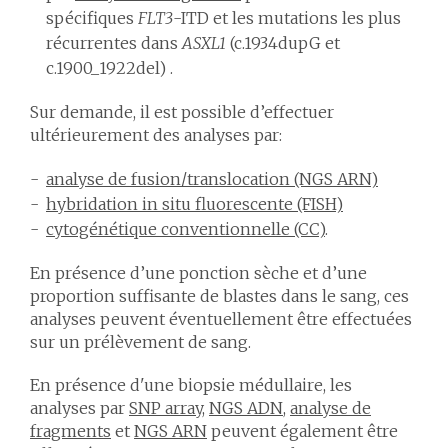
spécifiques
FLT3
-ITD et les mutations les plus
récurrentes dans
ASXL1
(c.1934dupG et
c.1900_1922del) .
Sur demande, il est possible d’effectuer
ultérieurement des analyses par:
analyse de fusion/translocation (NGS ARN)
hybridation in situ fluorescente (FISH)
cytogénétique conventionnelle (CC)
.
En présence d’une ponction sèche et d’une
proportion suffisante de blastes dans le sang, ces
analyses peuvent éventuellement être effectuées
sur un prélèvement de sang.
En présence d'une biopsie médullaire, les
analyses par
SNP array
,
NGS ADN
,
analyse de
fragments
et
NGS ARN
peuvent également être