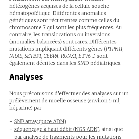
hétérogènes acquises de la cellule souche
hématopoïétique. Différentes anomalies
génétiques sont récurrentes comme celles du
chromosome 7 qui sont les plus fréquentes. Au
contraire, les translocations ou inversions
(anomalies balancées) sont rares. Différentes
mutations impliquant différents gènes (
PTPN11
,
NRAS
,
SETBP1
,
CEBPA
,
RUNX1, ETV6
…) sont
également décrites dans les SMD pédiatriques.
Analyses
Nous préconisons d’effectuer des analyses sur un
prélèvement de moelle osseuse (environ 5 ml,
héparine) par:
SNP array (puce ADN)
séquençage à haut débit (NGS ADN)
, ainsi que
par
analyse de fragments
pour les mutations