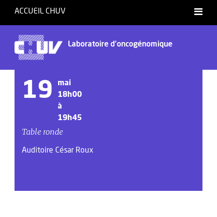
ACCUEIL CHUV
Laboratoire d'oncogénomique
19
mai
18h00
à
19h45
Table ronde
Auditoire César Roux