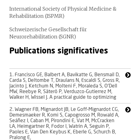
International Society of Physical Medicine &
Rehabilitation (ISPMR)
Schweizerische Gesellschaft für
Neurorehabilitation (SGNR)
Publications significatives
1. Francisco GE, Balbert A, Bavikatte G, Bensmail D,
Carda S, Deltombe T, Draulans N, Escaldi S, Gross R,
Jacinto J, Ketchum N, Molteni F, Moraleda S, O’Dell
MW, Reebye R, Säterö P, Verduzco-Gutierrez M,
Walker H, Wissel J. A practical guide to optimizing
2. Wagner FB, Mignardot JB, Le Goff-Mignardot CG,
Demesmaeker R, Komi S, Capogrosso M, Rowald A,
Seáñez I, Caban M, Pirondini E, Vat M, McCracken
LA, Heimgartner R, Fodor I, Watrin A, Seguin P,
Paoles E, Van Den Keybus K, Eberle G, Schurch B,
Pralong E,