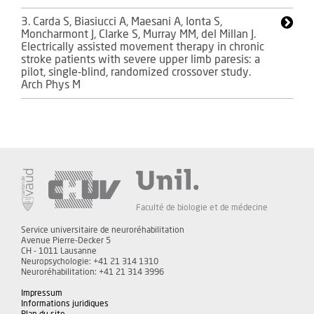
3. Carda S, Biasiucci A, Maesani A, Ionta S,
Moncharmont J, Clarke S, Murray MM, del Millan J.
Electrically assisted movement therapy in chronic
stroke patients with severe upper limb paresis: a
pilot, single-blind, randomized crossover study.
Arch Phys M
Faculté de biologie et de médecine
Service universitaire de neuroréhabilitation
Avenue Pierre-Decker 5
CH - 1011 Lausanne
Neuropsychologie: +41 21 314 1310
Neuroréhabilitation: +41 21 314 3996
Impressum
Informations juridiques