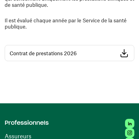
de santé publique.
Il est évalué chaque année par le Service de la santé
publique.
(opens in a new window)
Contrat de prestations 2026
Linke
Professionnels
Insta
Assureurs