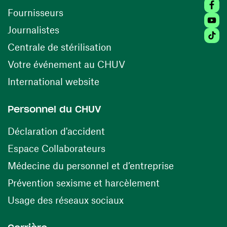
Faceb
(opens in a new window)
Fournisseurs
Youtu
Journalistes
Tikto
(opens in a new window)
Centrale de stérilisation
(opens in a new windo
Votre événement au CHUV
(opens in a new window)
International website
Personnel du CHUV
(opens in a new window)
Déclaration d'accident
(opens in a new window)
Espace Collaborateurs
(opens in a
Médecine du personnel et d’entreprise
(opens in a ne
Prévention sexisme et harcèlement
(opens in a new window
Usage des réseaux sociaux