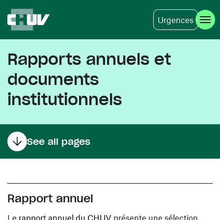
Urgences
Skip to main content
Rapports annuels et
documents
institutionnels
See all pages
Rapport annuel
(opens in a new window)
Le
rapport annuel du CHUV
présente une sélection