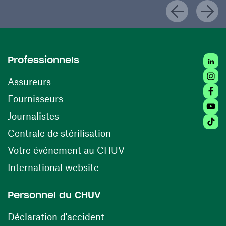
Linke
Professionnels
Insta
Assureurs
Faceb
(opens in a new window)
Fournisseurs
Youtu
Journalistes
Tikto
(opens in a new window)
Centrale de stérilisation
(opens in a new windo
Votre événement au CHUV
(opens in a new window)
International website
Personnel du CHUV
(opens in a new window)
Déclaration d'accident