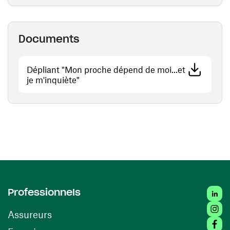
Documents
Dépliant "Mon proche dépend de moi...et
(opens in a new window)
je m'inquiète"
Linke
Professionnels
Insta
Assureurs
Faceb