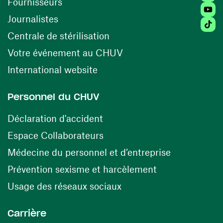
(opens in a new window)
Fournisseurs
Youtu
Journalistes
Tikto
(opens in a new window)
Centrale de stérilisation
(opens in a new windo
Votre événement au CHUV
(opens in a new window)
International website
Personnel du CHUV
(opens in a new window)
Déclaration d'accident
(opens in a new window)
Espace Collaborateurs
(opens in a
Médecine du personnel et d’entreprise
(opens in a ne
Prévention sexisme et harcèlement
(opens in a new window
Usage des réseaux sociaux
Carrière