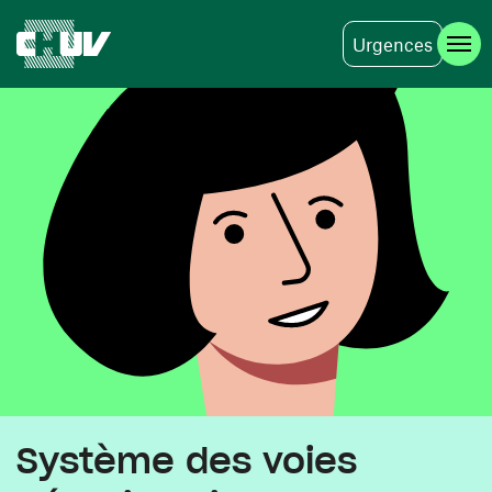
Urgences
Skip to main content
Système des voies