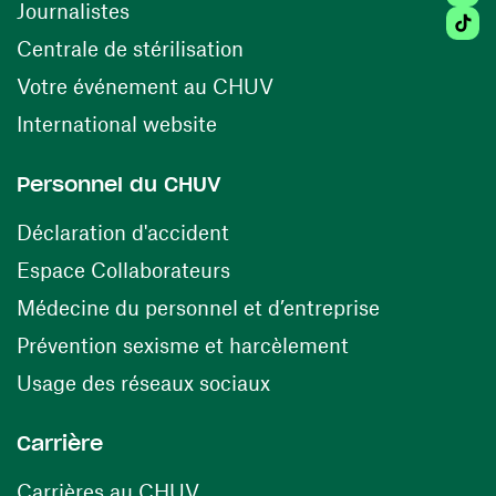
Journalistes
Tikto
(opens in a new window)
Centrale de stérilisation
(opens in a new windo
Votre événement au CHUV
(opens in a new window)
International website
Personnel du CHUV
(opens in a new window)
Déclaration d'accident
(opens in a new window)
Espace Collaborateurs
(opens in a
Médecine du personnel et d’entreprise
(opens in a ne
Prévention sexisme et harcèlement
(opens in a new window
Usage des réseaux sociaux
Carrière
(opens in a new window)
Carrières au CHUV