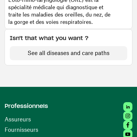
spécialité médicale qui diagnostique et
traite les maladies des oreilles, du nez, de
la gorge et des voies respiratoires.
Isn't that what you want ?
See all diseases and care paths
Linke
Professionnels
Insta
Assureurs
Faceb
(opens in a new window)
Fournisseurs
Youtu