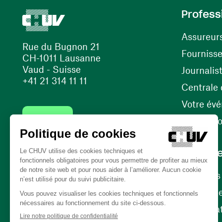
Profess
Assureur
Rue du Bugnon 21
Fourniss
CH-1011 Lausanne
Vaud - Suisse
Journalis
+41 21 314 11 11
Centrale d
Votre év
Contact
Internati
Carrièr
Carrière
Nos poste
(opens in a new window)
Bénévola