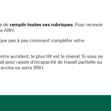
ns in a new window)
is de
remplir toutes ses rubriques
. Pour recevoir
ne ARH.
a new window)
ique pas à pas comment compléter votre
re accident, le plus tôt est le mieux! Si vous ne
il pour raison d’incapacité de travail partielle ou
érarchie ou votre RRH.