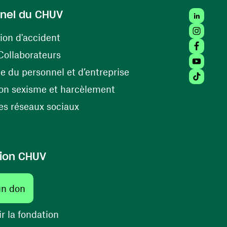
LinkedIn
nel du CHUV
Instagra
(opens in a new window)
ion d'accident
Facebook
(opens in a new window)
Collaborateurs
Youtube 
(opens in a new windo
 du personnel et d’entreprise
Tiktok (
(opens in a new window)
on sexisme et harcèlement
(opens in a new window)
s réseaux sociaux
ion CHUV
un don
r la fondation