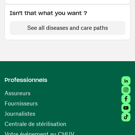
Isn't that what you want ?
See all diseases and care paths
Linke
Professionnels
Insta
Assureurs
Faceb
(opens in a new window)
Fournisseurs
Youtu
Journalistes
Tikto
(opens in a new window)
Centrale de stérilisation
(opens in a new windo
Votre événement au CHUV