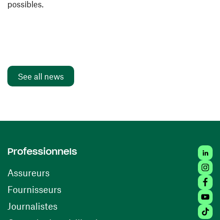
possibles.
See all news
Linke
Professionnels
Insta
Assureurs
Faceb
(opens in a new window)
Fournisseurs
Youtu
Journalistes
Tikto