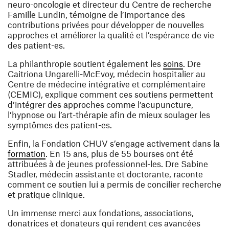
neuro-oncologie et directeur du Centre de recherche
Famille Lundin, témoigne de l’importance des
contributions privées pour développer de nouvelles
approches et améliorer la qualité et l’espérance de vie
des patient-es.
(opens in a
La philanthropie soutient également les
soins
. Dre
Caitriona Ungarelli-McEvoy, médecin hospitalier au
Centre de médecine intégrative et complémentaire
(CEMIC), explique comment ces soutiens permettent
d’intégrer des approches comme l’acupuncture,
l’hypnose ou l’art-thérapie afin de mieux soulager les
symptômes des patient-es.
Enfin, la Fondation CHUV s’engage activement dans la
(opens in a new window)
formation
. En 15 ans, plus de 55 bourses ont été
attribuées à de jeunes professionnel-les. Dre Sabine
Stadler, médecin assistante et doctorante, raconte
comment ce soutien lui a permis de concilier recherche
et pratique clinique.
Un immense merci aux fondations, associations,
donatrices et donateurs qui rendent ces avancées