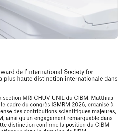
ard de l'International Society for
plus haute distinction internationale dans
 la section MRI CHUV-UNIL du CIBM, Matthias
ns le cadre du congrès ISMRM 2026, organisé à
in a new window)
nse des contributions scientifiques majeures,
RM, ainsi qu’un engagement remarquable dans
ette distinction confirme la position du CIBM