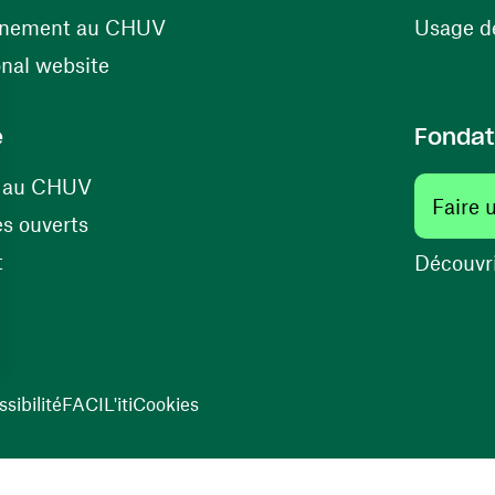
(opens in a new window)
énement au CHUV
Usage de
(opens in a new window)
onal website
e
Fondat
(opens in a new window)
s au CHUV
Faire 
(opens in a new window)
s ouverts
(opens in a new window)
t
Découvri
sibilité
FACIL'iti
Cookies