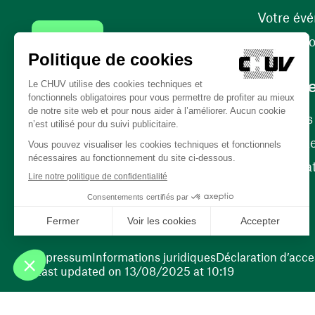
Votre év
Contact
Internati
Carrièr
Carrière
Nos poste
(opens in a new window)
Bénévola
(opens in a new window)
Impressum
Informations juridiques
Déclaration d’acces
Last updated on 13/08/2025 at 10:19