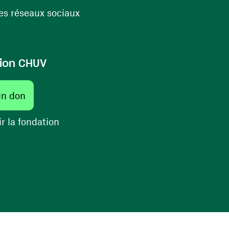
(opens in a new window)
s réseaux sociaux
ion CHUV
un don
r la fondation