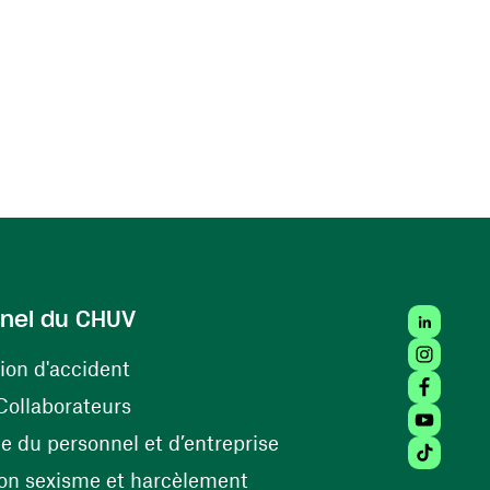
LinkedIn
nel du CHUV
Instagra
(opens in a new window)
ion d'accident
Facebook
(opens in a new window)
Collaborateurs
Youtube 
(opens in a new windo
 du personnel et d’entreprise
Tiktok (
(opens in a new window)
on sexisme et harcèlement