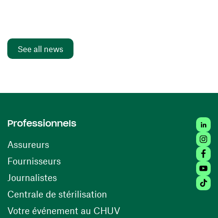
See all news
Linke
Professionnels
Insta
Assureurs
Faceb
(opens in a new window)
Fournisseurs
Youtu
Journalistes
Tikto
(opens in a new window)
Centrale de stérilisation
(opens in a new windo
Votre événement au CHUV