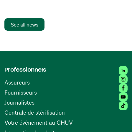
See all news
Linke
Professionnels
Insta
Assureurs
Faceb
(opens in a new window)
Fournisseurs
Youtu
Journalistes
Tikto
(opens in a new window)
Centrale de stérilisation
(opens in a new windo
Votre événement au CHUV