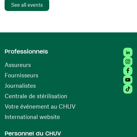
See all events
Linke
Professionnels
Insta
Assureurs
Faceb
(opens in a new window)
Fournisseurs
Youtu
Journalistes
Tikto
(opens in a new window)
Centrale de stérilisation
(opens in a new windo
Votre événement au CHUV
(opens in a new window)
International website
Personnel du CHUV