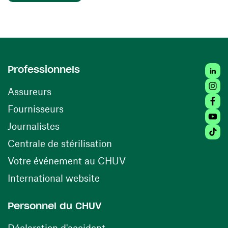
Linke
Professionnels
Insta
Assureurs
Faceb
(opens in a new window)
Fournisseurs
Youtu
Journalistes
Tikto
(opens in a new window)
Centrale de stérilisation
(opens in a new windo
Votre événement au CHUV
(opens in a new window)
International website
Personnel du CHUV
(opens in a new window)
Déclaration d'accident