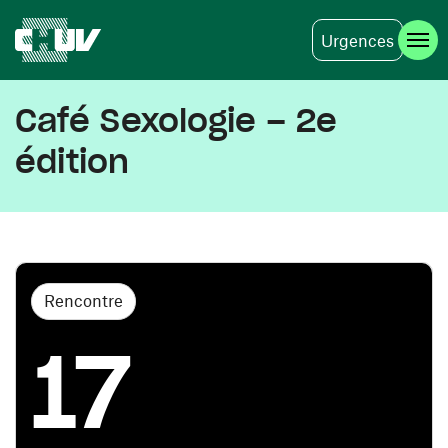
Urgences
Skip to main content
Café Sexologie – 2e
édition
Rencontre
17