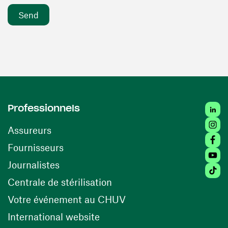
Linke
Professionnels
Insta
Assureurs
Faceb
(opens in a new window)
Fournisseurs
Youtu
Journalistes
Tikto
(opens in a new window)
Centrale de stérilisation
(opens in a new windo
Votre événement au CHUV
(opens in a new window)
International website