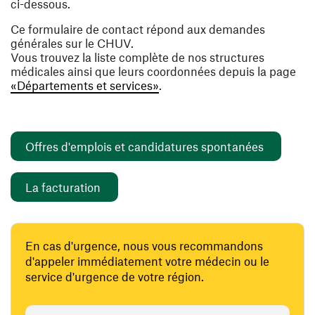
ci-dessous.
Ce formulaire de contact répond aux demandes
générales sur le CHUV.
Vous trouvez la liste complète de nos structures
médicales ainsi que leurs coordonnées depuis la page
«Départements et services»
.
(opens i
Offres d'emplois et candidatures spontanées
(opens in a new window)
La facturation
En cas d'urgence, nous vous recommandons
d'appeler immédiatement votre médecin ou le
service d'urgence de votre région.