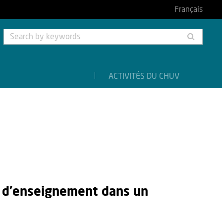
Français
Searc
by
keyw
ACTIVITÉS DU CHUV
és d’enseignement dans un