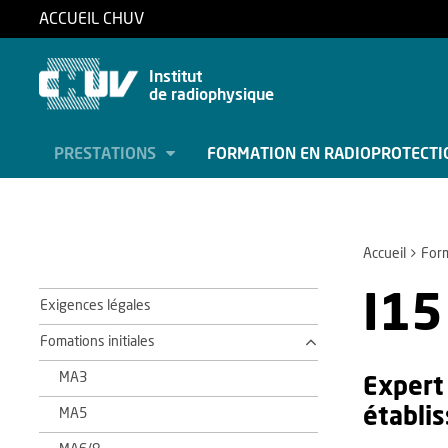
ACCUEIL CHUV
Institut
de radiophysique
PRESTATIONS
FORMATION EN RADIOPROTECT
Accueil
Form
I15
Exigences légales
Fomations initiales
MA3
Expert
établi
MA5