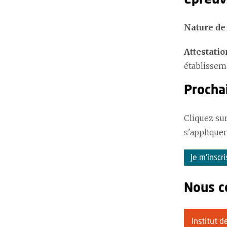
Nature de
Attestatio
établisseme
Prochai
Cliquez sur
s'appliquen
Je m'inscr
Nous c
Institut 