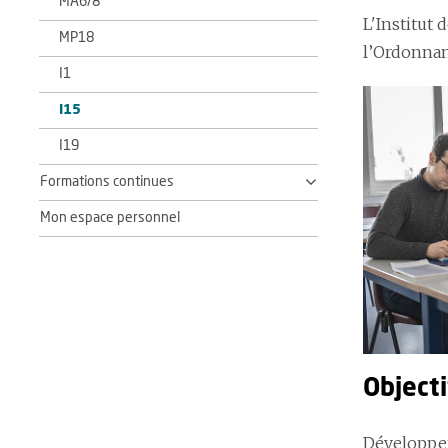
MA6/8
L'Institut
MP18
l’Ordonnan
I1
I15
I19
Formations continues
Mon espace personnel
Objecti
Développer