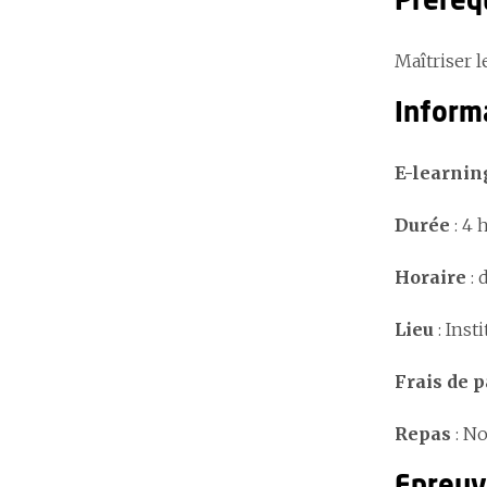
Préreq
Maîtriser l
Inform
E-learni
Durée
: 4 
Horaire
: 
Lieu
: Inst
Frais de p
Repas
: No
Epreuv