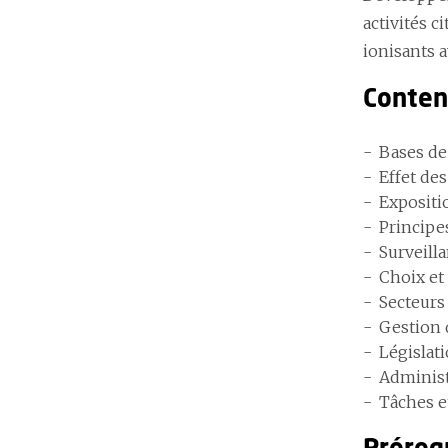
activités c
ionisants 
Conte
Bases de
Effet des
Expositi
Principe
Surveill
Choix et
Secteurs
Gestion 
Législat
Administ
Tâches e