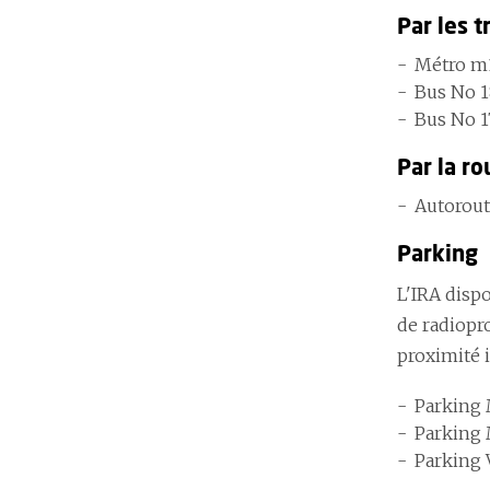
Par les t
Métro m1
Bus No 18
Bus No 1
Par la ro
Autorout
Parking
L'IRA dispo
de radiopro
proximité i
Parking 
Parking 
Parking 