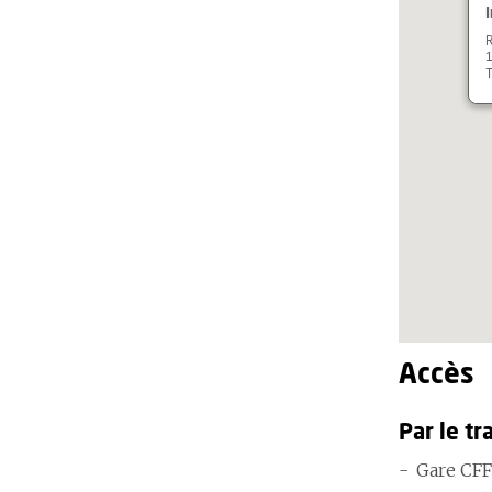
R
T
Accès
Par le tr
Gare CFF