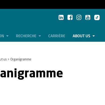
ION
RECHERCHE
CARRIÈRE
ABOUT US
ut us
Organigramme
ganigramme