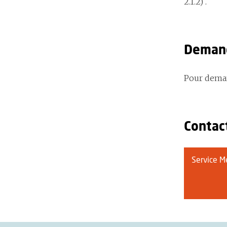
2.1.2) .
Demand
Pour deman
Contac
Service Me