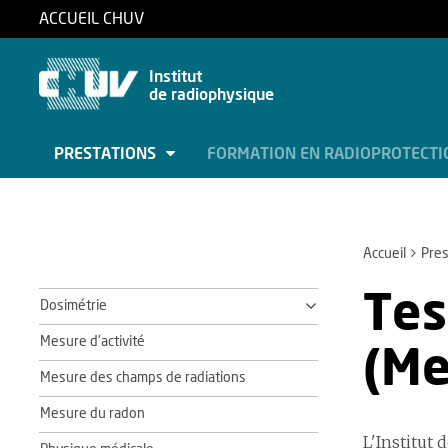
ACCUEIL CHUV
Institut
de radiophysique
PRESTATIONS
FORMATION EN RADIOPROTECT
Accueil
Pres
Tes
Dosimétrie
Mesure d'activité
(Me
Mesure des champs de radiations
Mesure du radon
L'Institut 