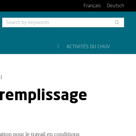
Français
Deutsch
Searc
by
keyw
ACTIVITÉS DU CHUV
)
 remplissage
ation pour le travail en conditions