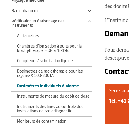
Physique médicale
des dosimèt
Radiopharmacie
L'Institut 
Vérification et étalonnage des
instruments
Demand
Activimètres
Chambres d’ionisation à puits pour la
Pour deman
brachythérapie HDR à l’Ir-192
descriptive
Compteurs à scintillation liquide
Contac
Dosimètres de radiothérapie pour les
rayons-X 100-300 kV
Dosimètres individuels à alarme
Secrétaria
Instruments de mesure du débit de dose
Tél.
+41 
Instruments destinés au contrôle des
installations de radiodiagnostic
Moniteurs de contamination