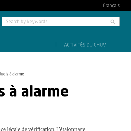
Français
Searc
by
keyw
ACTIVITÉS DU CHUV
duels à alarme
s à alarme
e légale de vérification. L'étalonnage