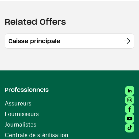
Related Offers
Caisse principale
Linke
Professionnels
Insta
Assureurs
Faceb
(opens in a new window)
Fournisseurs
Youtu
Journalistes
Tikto
(opens in a new window)
Centrale de stérilisation