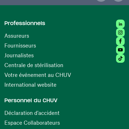
Linke
Professionnels
Insta
Assureurs
Faceb
(opens in a new window)
Fournisseurs
Youtu
Journalistes
Tikto
(opens in a new window)
Centrale de stérilisation
(opens in a new windo
Votre événement au CHUV
(opens in a new window)
International website
Personnel du CHUV
(opens in a new window)
Déclaration d'accident
(opens in a new window)
Espace Collaborateurs