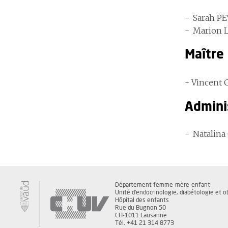
Sarah P
Marion L
Maître
- Vincent 
Admini
Natalina
Département femme-mère-enfant
Unité d’endocrinologie, diabétologie et o
Hôpital des enfants
Rue du Bugnon 50
CH-1011 Lausanne
Tél. +41 21 314 8773