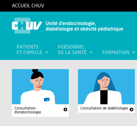
ACCUEIL CHUV
Unité d’endocrinologie,
diabétologie et obésité pédiatrique
PATIENTS
PERSONNEL
ET FAMILLE
DE LA SANTÉ
FORMATION
Consultation
Consultation de diabétologie
d'endocrinologie