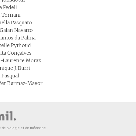
a Fedeli
a Torriani
nella Pasquato
a Galan Navarro
 Ramos da Palma
stelle Pythoud
Rita Gonçalves
e-Laurence Moraz
ique J. Burri
a Pasqual
ifer Barmaz-Mayor
é de biologie et de médecine