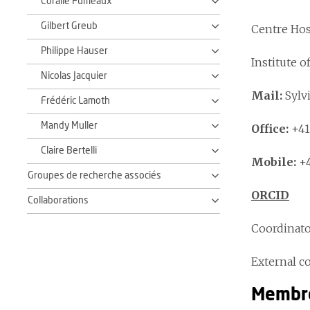
Coralie Fumeaux
Gilbert Greub
Centre Hos
Philippe Hauser
Institute 
Nicolas Jacquier
Mail:
Sylv
Frédéric Lamoth
Mandy Muller
Office:
+41 
Claire Bertelli
Mobile:
+4
Groupes de recherche associés
ORCID
Collaborations
Coordinat
External c
Membre