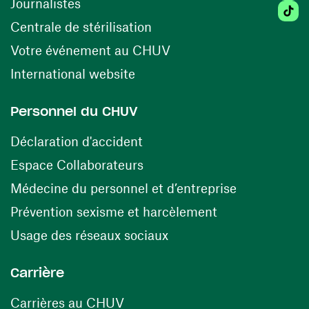
Journalistes
Tikto
(opens in a new window)
Centrale de stérilisation
(opens in a new windo
Votre événement au CHUV
(opens in a new window)
International website
Personnel du CHUV
(opens in a new window)
Déclaration d'accident
(opens in a new window)
Espace Collaborateurs
(opens in a
Médecine du personnel et d’entreprise
(opens in a ne
Prévention sexisme et harcèlement
(opens in a new window
Usage des réseaux sociaux
Carrière
(opens in a new window)
Carrières au CHUV