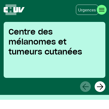
Urgences
Skip to main content
Centre des
mélanomes et
tumeurs cutanées