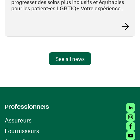
progresser des soins plus inclusifs et équitables
pour les patient-es LGBTIQ+ Votre expérience…
Learn mor
See all news
Linke
Professionnels
Insta
Assureurs
Faceb
(opens in a new window)
Fournisseurs
Youtu