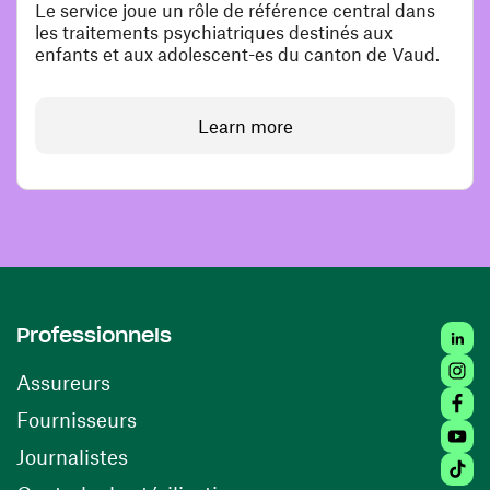
Le service joue un rôle de référence central dans
les traitements psychiatriques destinés aux
enfants et aux adolescent-es du canton de Vaud.
Learn more
Linke
Professionnels
Insta
Assureurs
Faceb
(opens in a new window)
Fournisseurs
Youtu
Journalistes
Tikto