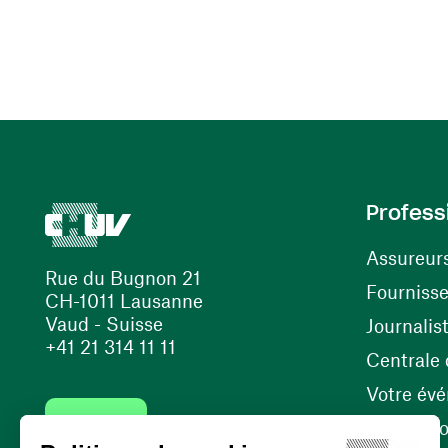
Profess
Assureur
Rue du Bugnon 21
Fourniss
CH-1011 Lausanne
Vaud - Suisse
Journalis
+41 21 314 11 11
Centrale d
Votre év
Contact
Internati