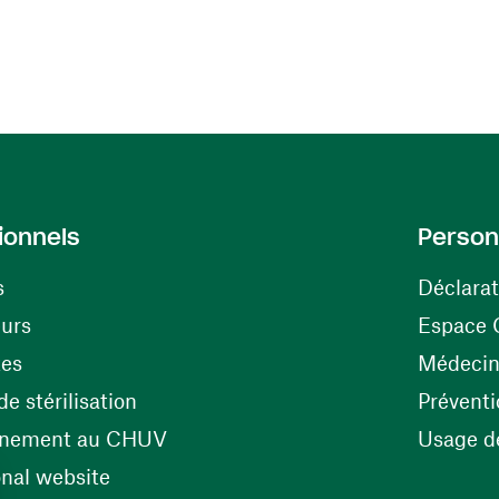
ionnels
Person
s
Déclarat
(ouvre une nouvelle fenêtre)
eurs
Espace 
tes
Médecine
(ouvre une nouvelle fenêtre)
e stérilisation
Préventi
(ouvre une nouvelle fenêtre)
énement au CHUV
Usage de
(ouvre une nouvelle fenêtre)
onal website