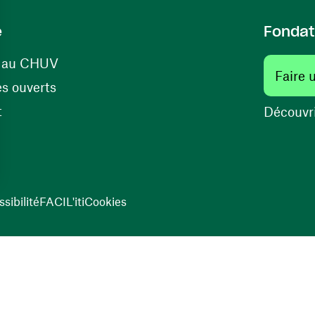
e
Fondat
(ouvre une nouvelle fenêtre)
s au CHUV
Faire 
(ouvre une nouvelle fenêtre)
s ouverts
(ouvre une nouvelle fenêtre)
t
Découvri
sibilité
FACIL'iti
Cookies