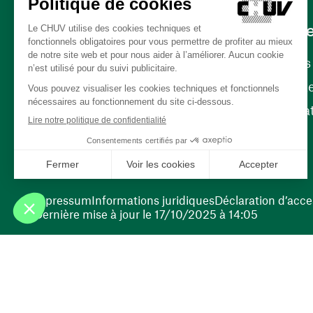
Carrièr
Carrière
Nos poste
(ouvre une nouvelle fenêtre)
Bénévola
(ouvre une nouvelle fenêtre)
Impressum
Informations juridiques
Déclaration d’acces
Dernière mise à jour le 17/10/2025 à 14:05