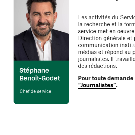
Les activités du Servi
la recherche et la form
service met en oeuvre
Direction générale et 
communication institut
médias et répond au p
journalistes. Il travai
des rédactions.
Stéphane
Pour toute demande d
Benoit-Godet
(ouvre 
“Journalistes”
.
Chef de service