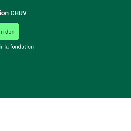
ion CHUV
(ouvre une nouvelle fenêtre)
un don
(ouvre une nouvelle fenêtre)
r la fondation