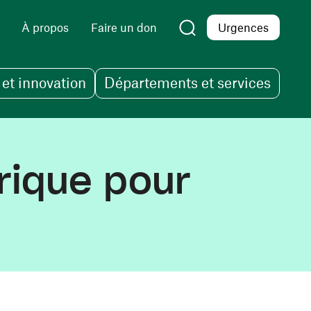
À propos
Faire un don
Urgences
et innovation
Départements et services
trique pour