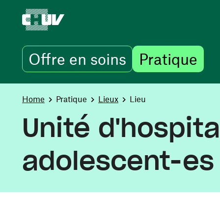
Offre en soins
Pratique
Skip to main content
You are here:
Home
Pratique
Lieux
Lieu
Unité d'hospita
adolescent-es