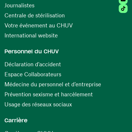
Journalistes
Tiktok
(ouvre une nouvelle fenêtr
Centrale de stérilisation
(ouvre une nouvelle fen
Votre événement au CHUV
(ouvre une nouvelle fenêtre)
International website
Personnel du CHUV
(ouvre une nouvelle fenêtre)
Déclaration d'accident
(ouvre une nouvelle fenêtre)
Espace Collaborateurs
(ouvre une n
Médecine du personnel et d’entreprise
(ouvre une nouv
Prévention sexisme et harcèlement
(ouvre une nouvelle fenê
Usage des réseaux sociaux
Carrière