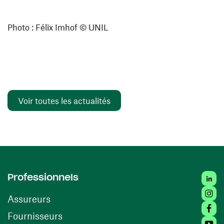
Photo : Félix Imhof © UNIL
Voir toutes les actualités
Linked
Professionnels
Insta
Assureurs
Faceb
(ouvre une nouvelle fenêtre)
Fournisseurs
Youtu