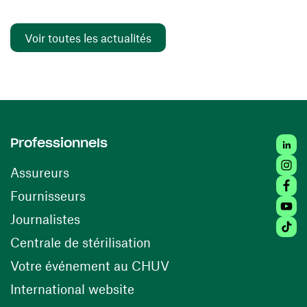
Voir toutes les actualités
Linked
Professionnels
Insta
Assureurs
Faceb
(ouvre une nouvelle fenêtre)
Fournisseurs
Youtu
Journalistes
Tiktok
(ouvre une nouvelle fenêtr
Centrale de stérilisation
(ouvre une nouvelle fen
Votre événement au CHUV
(ouvre une nouvelle fenêtre)
International website