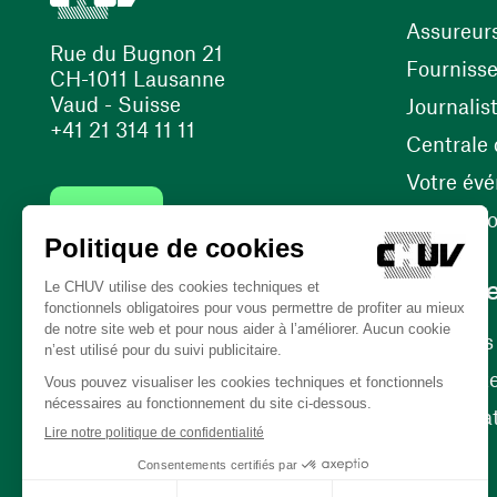
Assureur
Rue du Bugnon 21
Fourniss
CH-1011 Lausanne
Vaud - Suisse
Journalis
+41 21 314 11 11
Centrale d
Votre év
Contact
Internati
Carrièr
Carrière
Nos poste
(ouvre une nouvelle fenêtre)
Bénévola
(ouvre une nouvelle fenêtre)