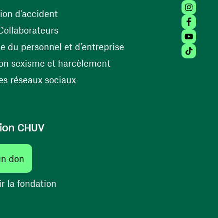
Instagra
(ouvre une nouvelle fenêtre)
ion d'accident
Facebook
(ouvre une nouvelle fenêtre)
Collaborateurs
Youtube 
(ouvre une nouvelle fe
 du personnel et d’entreprise
Tiktok (
(ouvre une nouvelle fenêtr
on sexisme et harcèlement
(ouvre une nouvelle fenêtre)
s réseaux sociaux
ion CHUV
(ouvre une nouvelle fenêtre)
un don
(ouvre une nouvelle fenêtre)
r la fondation