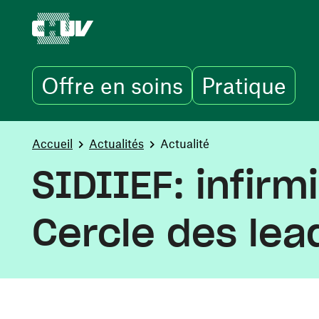
Offre en soins
Pratique
Aller au contenu principal
You are here:
Accueil
Actualités
Actualité
SIDIIEF: infir
Cercle des le