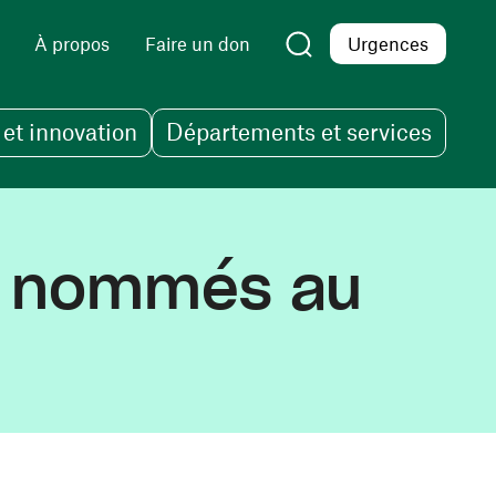
À propos
Faire un don
Urgences
et innovation
Départements et services
UV nommés au