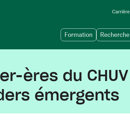
Carrière
Formation
Recherche 
mier-ères du CH
aders émergents