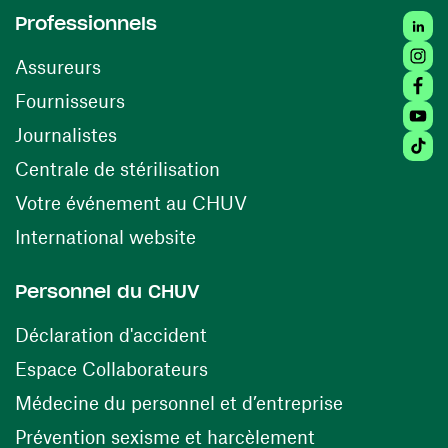
Linked
Professionnels
Insta
Assureurs
Faceb
(ouvre une nouvelle fenêtre)
Fournisseurs
Youtu
Journalistes
Tiktok
(ouvre une nouvelle fenêtr
Centrale de stérilisation
(ouvre une nouvelle fen
Votre événement au CHUV
(ouvre une nouvelle fenêtre)
International website
Personnel du CHUV
(ouvre une nouvelle fenêtre)
Déclaration d'accident
(ouvre une nouvelle fenêtre)
Espace Collaborateurs
(ouvre une n
Médecine du personnel et d’entreprise
(ouvre une nouv
Prévention sexisme et harcèlement