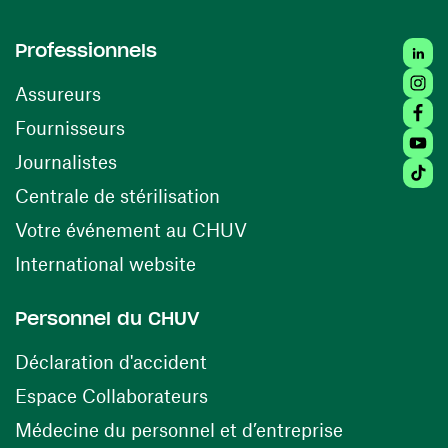
Linked
Professionnels
Insta
Assureurs
Faceb
(ouvre une nouvelle fenêtre)
Fournisseurs
Youtu
Journalistes
Tiktok
(ouvre une nouvelle fenêtr
Centrale de stérilisation
(ouvre une nouvelle fen
Votre événement au CHUV
(ouvre une nouvelle fenêtre)
International website
Personnel du CHUV
(ouvre une nouvelle fenêtre)
Déclaration d'accident
(ouvre une nouvelle fenêtre)
Espace Collaborateurs
(ouvre une n
Médecine du personnel et d’entreprise