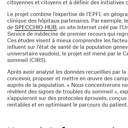
citoyennes et citoyens et à définir des initiatives 
Le projet combine l’expertise de l’EPFL en géogr
clinique des hôpitaux partenaires. Par exemple, 
(ouvre une nouvelle fenêtre)
de
SPECCHIO-HUB
, un site Internet créé par l
Service de médecine de premier recours qui regro
Ces études visent à mieux comprendre les facteurs
influent sur l’état de santé de la population gen
universitaire vaudois), le projet est mené par le C
sommeil (CIRS).
Après avoir analysé les données recueillies par la
concevoir, proposer et mettre en œuvre des campa
auprès de la population. « Nous concentrerons nos
révèlent des signes de troubles du sommeil », ex
s’appuieront sur des protocoles éprouvés, conçus
rentables et en optimisant le parcours du patient