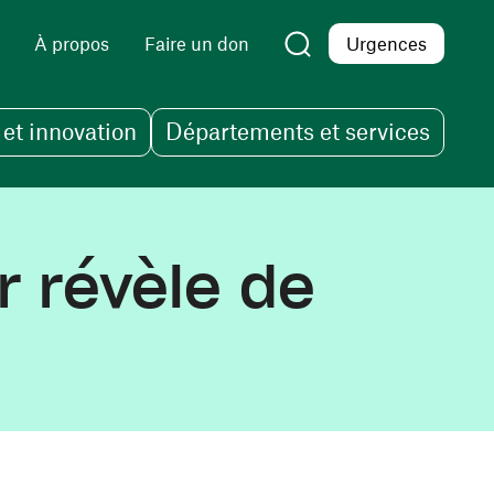
À propos
Faire un don
Urgences
et innovation
Départements et services
r révèle de