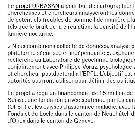
(ouvre une nouvelle fenêtre)
Le
projet URBASAN
a pour but de cartographier 
chercheuses et chercheurs analyseront les donnée
de potentiels troubles du sommeil de manière plus
tels que le bruit de la circulation, la densité de l’h
lumière nocturne.
« Nous combinons collecte de données, analyse et
plateforme sécurisée et indépendante », expliqu
recherche au Laboratoire de géochimie biologique 
conjointement avec Philippe Voruz, psychologue 
et chercheur postdoctoral à l’EPFL. L’objectif es
autorités pourront utiliser pour définir des politi
Le projet a reçu un financement de 1,5 million de
Suisse, une fondation privée soutenue par les cant
(OFSP) et les caisses d’assurance maladie, avec
Fonds et du Locle dans le canton de Neuchâtel, d
d’Onex dans le canton de Genève.