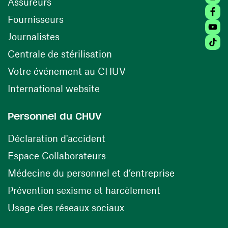
Assureurs
Faceb
(ouvre une nouvelle fenêtre)
Fournisseurs
Youtu
Journalistes
Tiktok
(ouvre une nouvelle fenêtr
Centrale de stérilisation
(ouvre une nouvelle fen
Votre événement au CHUV
(ouvre une nouvelle fenêtre)
International website
Personnel du CHUV
(ouvre une nouvelle fenêtre)
Déclaration d'accident
(ouvre une nouvelle fenêtre)
Espace Collaborateurs
(ouvre une n
Médecine du personnel et d’entreprise
(ouvre une nouv
Prévention sexisme et harcèlement
(ouvre une nouvelle fenê
Usage des réseaux sociaux