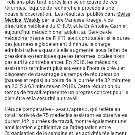
Trois ans plus tard, après la mise en œuvre de ces
réformes, l’équipe de recherche a procédé à une
nouvelle observation. Les résultats, publiés dans
Swiss
(ouvre une nouvelle fenêtre)
Medical Weekly
par la Dre Vanessa Kraege, vice-
directrice médicale du CHUV, et le Dr Antoine Garnier,
aujourd’hui médecin chef adjoint au Service de
médecine interne de l’HFR, sont contrastés : si la durée
des journées a globalement diminué, la charge
administrative a quant à elle augmenté, sous l'effet de
pressions systémiques que les réformes locales n'ont
pas suffi à contrebalancer. En 2018, les médecins
assistants terminent plus souvent à l’horaire prévu et
disposent de davantage de temps de récupération
(pauses et repas) au cours de la journée (de 32 minutes
en 2015 à 63 minutes en 2018). Cette réduction du
temps de travail représente un progrès concret pour le
bien‑être et la sécurité au travail.
L’étude comparative « avant/après », qui reflète au
total l’activité de 75 médecins assistant-es observé-es
durant 142 journées de travail, montre également une
amélioration significative de l’adéquation entre
l’organisation de la semaine et les activités réellement