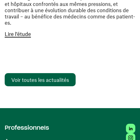
et hôpitaux confrontés aux mêmes pressions, et
contribuer à une évolution durable des conditions de
travail – au bénéfice des médecins comme des patient-
es.
(ouvre une nouvelle fenêtre)
Lire l’étude
Voir toutes les actualités
Linked
Professionnels
Insta