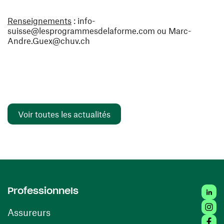
Renseignements
: info-
suisse@lesprogrammesdelaforme.com ou Marc-
Andre.Guex@chuv.ch
Voir toutes les actualités
Linked
Professionnels
Insta
Assureurs
Faceb