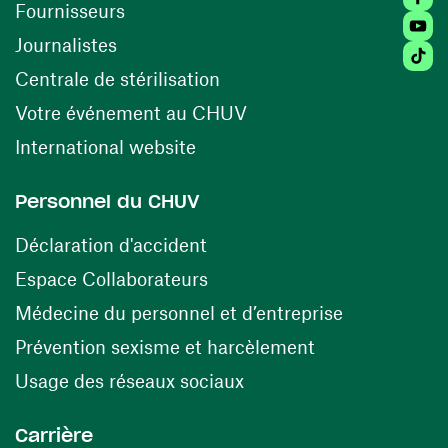
(ouvre une nouvelle fenêtre)
Fournisseurs
Youtu
Journalistes
Tiktok
(ouvre une nouvelle fenêtr
Centrale de stérilisation
(ouvre une nouvelle fen
Votre événement au CHUV
(ouvre une nouvelle fenêtre)
International website
Personnel du CHUV
(ouvre une nouvelle fenêtre)
Déclaration d'accident
(ouvre une nouvelle fenêtre)
Espace Collaborateurs
(ouvre une n
Médecine du personnel et d’entreprise
(ouvre une nouv
Prévention sexisme et harcèlement
(ouvre une nouvelle fenê
Usage des réseaux sociaux
Carrière