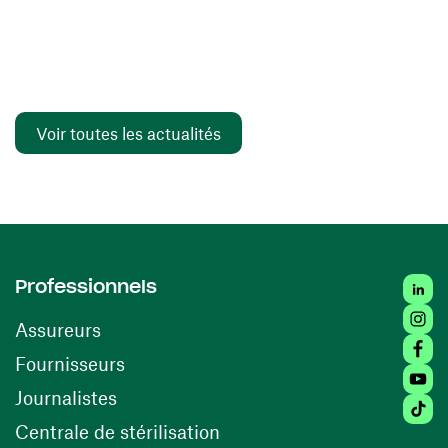
Voir toutes les actualités
Linked
Professionnels
Insta
Assureurs
Faceb
(ouvre une nouvelle fenêtre)
Fournisseurs
Youtu
Journalistes
Tiktok
(ouvre une nouvelle fenêtr
Centrale de stérilisation