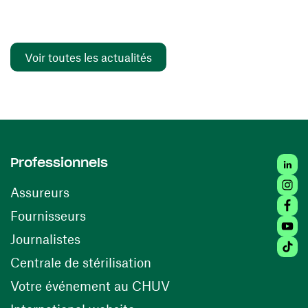
Voir toutes les actualités
Linked
Professionnels
Insta
Assureurs
Faceb
(ouvre une nouvelle fenêtre)
Fournisseurs
Youtu
Journalistes
Tiktok
(ouvre une nouvelle fenêtr
Centrale de stérilisation
(ouvre une nouvelle fen
Votre événement au CHUV