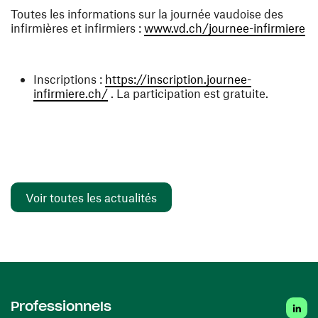
Toutes les informations sur la journée vaudoise des
(o
infirmières et infirmiers :
www.vd.ch/journee-infirmiere
Inscriptions :
https://inscription.journee-
(ouvre une nouvelle fenêtre)
infirmiere.ch/
. La participation est gratuite.
Voir toutes les actualités
Linked
Professionnels