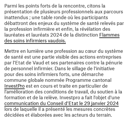
Parmi les points forts de la rencontre, citons la
présentation de plusieurs professionnels aux parcours
inattendus ; une table ronde où les participants
débattront des enjeux du système de santé relevés par
la profession infirmière et enfin, la révélation des
lauréates et lauréats 2024 de la distinction
Flammes
(ouvre une nouvelle fenêtre)
des soins infirmiers vaudois.
Mettre en lumière une profession au cœur du système
de santé est une partie visible des actions entreprises
par l’Etat de Vaud et ses partenaires contre la pénurie
de personnel infirmier. Dans le sillage de l’initiative
pour des soins infirmiers forts, une démarche
commune globale nommée Programme cantonal
(ouvre une nouvelle fenêtre)
InvestPro
est en cours et traite en particulier de
l’amélioration des conditions de travail, du soutien à la
formation et de la relève. Investpro a fait l'objet d'une
(ouvr
communication du Conseil d’Etat le 29 janvier 2024
lors de laquelle il a présenté les mesures concrètes
décidées et élaborées avec les acteurs du terrain.