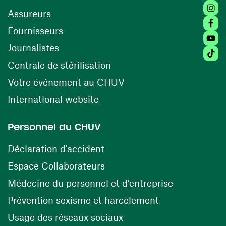
Insta
Assureurs
Faceb
(ouvre une nouvelle fenêtre)
Fournisseurs
Youtu
Journalistes
Tiktok
(ouvre une nouvelle fenêtr
Centrale de stérilisation
(ouvre une nouvelle fen
Votre événement au CHUV
(ouvre une nouvelle fenêtre)
International website
Personnel du CHUV
(ouvre une nouvelle fenêtre)
Déclaration d'accident
(ouvre une nouvelle fenêtre)
Espace Collaborateurs
(ouvre une n
Médecine du personnel et d’entreprise
(ouvre une nouv
Prévention sexisme et harcèlement
(ouvre une nouvelle fenê
Usage des réseaux sociaux