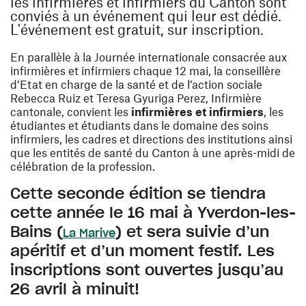
les infirmières et infirmiers du Canton sont
conviés à un événement qui leur est dédié.
L'événement est gratuit, sur inscription.
En parallèle à la Journée internationale consacrée aux
infirmières et infirmiers chaque 12 mai, la conseillère
d’Etat en charge de la santé et de l’action sociale
Rebecca Ruiz et Teresa Gyuriga Perez, Infirmière
cantonale, convient les
infirmières et infirmiers
, les
étudiantes et étudiants dans le domaine des soins
infirmiers, les cadres et directions des institutions ainsi
que les entités de santé du Canton à une après-midi de
célébration de la profession.
Cette seconde édition se tiendra
cette année le
16 mai à Yverdon-les-
(ouvre une nouvelle fenêtre)
Bains
(
) et sera suivie d’un
La Marive
apéritif et d’un moment festif.
Les
inscriptions sont ouvertes jusqu’au
26 avril à minuit!