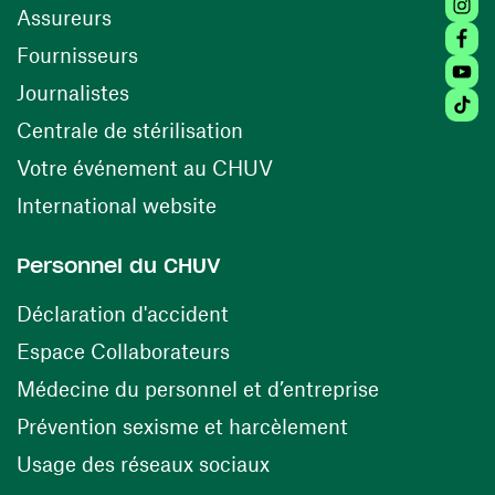
Assureurs
Faceb
(ouvre une nouvelle fenêtre)
Fournisseurs
Youtu
Journalistes
Tiktok
(ouvre une nouvelle fenêtr
Centrale de stérilisation
(ouvre une nouvelle fen
Votre événement au CHUV
(ouvre une nouvelle fenêtre)
International website
Personnel du CHUV
(ouvre une nouvelle fenêtre)
Déclaration d'accident
(ouvre une nouvelle fenêtre)
Espace Collaborateurs
(ouvre une n
Médecine du personnel et d’entreprise
(ouvre une nouv
Prévention sexisme et harcèlement
(ouvre une nouvelle fenê
Usage des réseaux sociaux