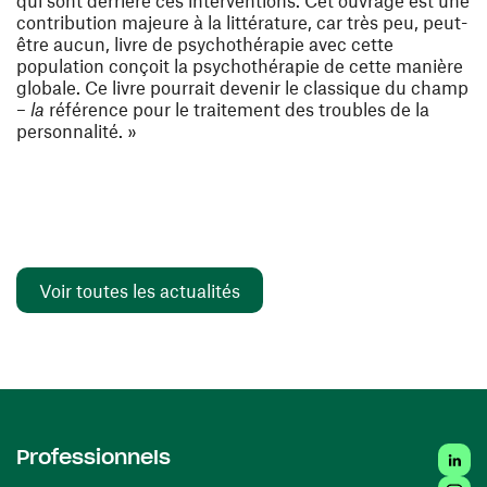
qui sont derrière ces interventions. Cet ouvrage est une
contribution majeure à la littérature, car très peu, peut-
être aucun, livre de psychothérapie avec cette
population conçoit la psychothérapie de cette manière
globale. Ce livre pourrait devenir le classique du champ
–
la
référence pour le traitement des troubles de la
personnalité. »
Voir toutes les actualités
Linked
Professionnels
Insta