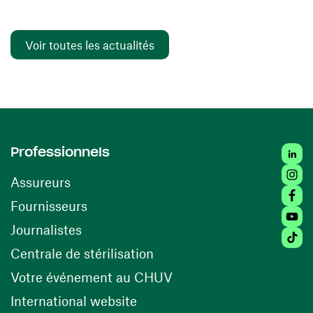
Voir toutes les actualités
Linked
Professionnels
Insta
Assureurs
Faceb
(ouvre une nouvelle fenêtre)
Fournisseurs
Youtu
Journalistes
Tiktok
(ouvre une nouvelle fenêtr
Centrale de stérilisation
(ouvre une nouvelle fen
Votre événement au CHUV
(ouvre une nouvelle fenêtre)
International website