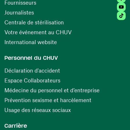
(ouvre une nouvelle fenêtre)
Fournisseurs
Youtu
Journalistes
Tiktok
(ouvre une nouvelle fenêtr
Centrale de stérilisation
(ouvre une nouvelle fen
Votre événement au CHUV
(ouvre une nouvelle fenêtre)
International website
Personnel du CHUV
(ouvre une nouvelle fenêtre)
Déclaration d'accident
(ouvre une nouvelle fenêtre)
Espace Collaborateurs
(ouvre une n
Médecine du personnel et d’entreprise
(ouvre une nouv
Prévention sexisme et harcèlement
(ouvre une nouvelle fenê
Usage des réseaux sociaux
Carrière