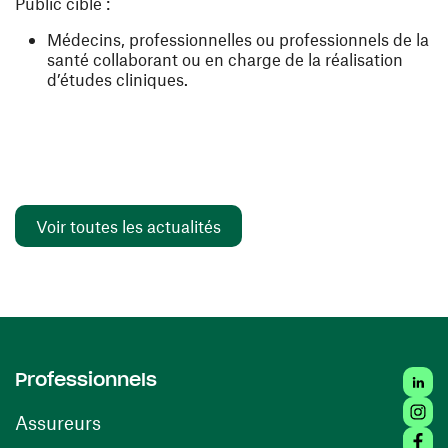
Public cible :
Médecins, professionnel
le
s ou professionnels de la
santé collaborant ou en charge de la réalisation
d’études cliniques.
Voir toutes les actualités
Linked
Professionnels
Insta
Assureurs
Faceb