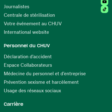
Youtu
Journalistes
Tiktok
(ouvre une nouvelle fenêtr
Centrale de stérilisation
(ouvre une nouvelle fen
Votre événement au CHUV
(ouvre une nouvelle fenêtre)
International website
Personnel du CHUV
(ouvre une nouvelle fenêtre)
Déclaration d'accident
(ouvre une nouvelle fenêtre)
Espace Collaborateurs
(ouvre une n
Médecine du personnel et d’entreprise
(ouvre une nouv
Prévention sexisme et harcèlement
(ouvre une nouvelle fenê
Usage des réseaux sociaux
Carrière