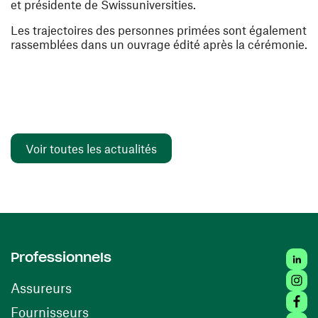
et présidente de Swissuniversities.
Les trajectoires des personnes primées sont également
rassemblées dans un ouvrage édité après la cérémonie.
Voir toutes les actualités
Linked
Professionnels
Insta
Assureurs
Faceb
(ouvre une nouvelle fenêtre)
Fournisseurs